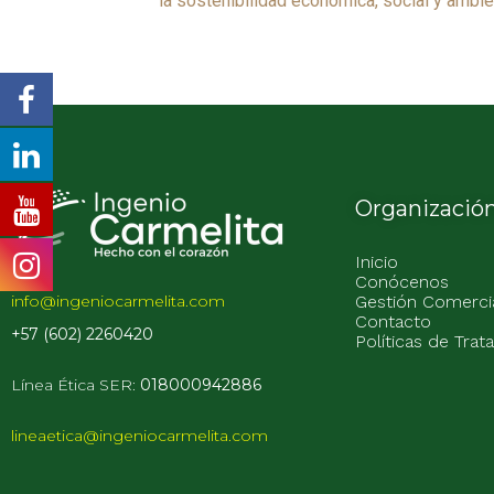
la sostenibilidad económica, social y ambie
Organizació
Inicio
Conócenos
info@ingeniocarmelita.com
Gestión Comerci
Contacto
+57 (602) 2260420
Políticas de Tra
Línea Ética
SER:
018000942886
lineaetica@ingeniocarmelita.com